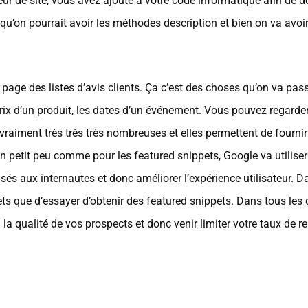
eur de site, vous avez ajouté à votre code informatique afin de 
u’on pourrait avoir les méthodes description et bien on va avoir
page des listes d’avis clients. Ça c’est des choses qu’on va pa
prix d’un produit, les dates d’un événement. Vous pouvez regarder
t vraiment très très très nombreuses et elles permettent de four
Un petit peu comme pour les featured snippets, Google va utilise
sés aux internautes et donc améliorer l’expérience utilisateur. 
ppets que d’essayer d’obtenir des featured snippets. Dans tous les
la qualité de vos prospects et donc venir limiter votre taux de r